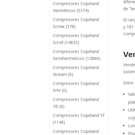
difer
Compresores Copeland
de “le
Herméticos
(5374)
Compresores Copeland
El ra
Screw
(378)
y 181
compr
Compresores Copeland
Scroll
(14835)
Compresores Copeland
Ve
Semihermeticos
(13880)
Vend
Compresores Copeland
siste
Stream
(0)
Entre
Compresores Copeland
XHV
(0)
Vál
Compresores Copeland
pla
YB
(0)
Uti
Compresores Copeland YF
coj
(1148)
Los
Compresores Copeland
Pro