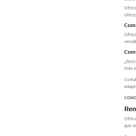
Ofrec
ofrez
Com
Ofrec
versá
Comp
¿Busc
más e
Contá
adapt
CONO
Rem
Ofrec
que r