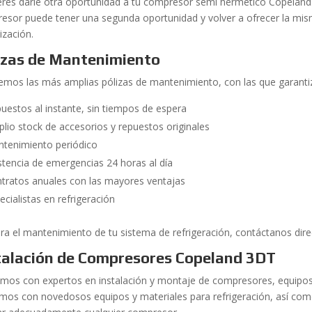
ieres darle otra oportunidad a tu compresor semi hermético Copelan
esor puede tener una segunda oportunidad y volver a ofrecer la mism
ización.
izas de Mantenimiento
emos las más amplias pólizas de mantenimiento, con las que garanti
uestos al instante, sin tiempos de espera
lio stock de accesorios y repuestos originales
tenimiento periódico
stencia de emergencias 24 horas al día
tratos anuales con las mayores ventajas
ecialistas en refrigeración
ra el mantenimiento de tu sistema de refrigeración, contáctanos d
talación de Compresores Copeland 3DT
mos con expertos en instalación y montaje de compresores, equipos 
mos con novedosos equipos y materiales para refrigeración, así com