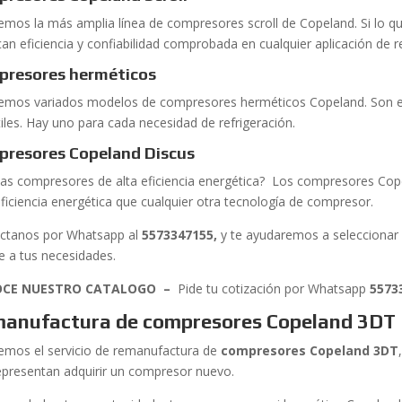
emos la más amplia línea de compresores scroll de Copeland. Si lo 
can eficiencia y confiabilidad comprobada en cualquier aplicación de r
presores herméticos
emos variados modelos de compresores herméticos Copeland. Son e
tiles. Hay uno para cada necesidad de refrigeración.
resores Copeland Discus
as compresores de alta eficiencia energética? Los compresores Cop
ficiencia energética que cualquier otra tecnología de compresor.
ctanos por Whatsapp al
5573347155
,
y te ayudaremos a selecciona
e a tus necesidades.
CE NUESTRO CATALOGO –
Pide tu cotización por Whatsapp
5573
anufactura de compresores Copeland 3DT
emos el servicio de remanufactura de
compresores Copeland 3DT
epresentan adquirir un compresor nuevo.