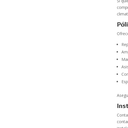
Si qu
compr
climat
Pól
Ofrec
Rep
Amp
Man
Asi
Con
Esp
Asegu
Ins
Conta
conta