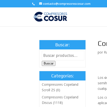
contacto@compresorescosur.com
Co
Buscar:
por
R
Buscar
Categorías:
Los
c
semih
Compresores Copeland
cualq
Scroll ZS
(0)
Compresores Copeland
Los c
Discus
(1118)
aplic