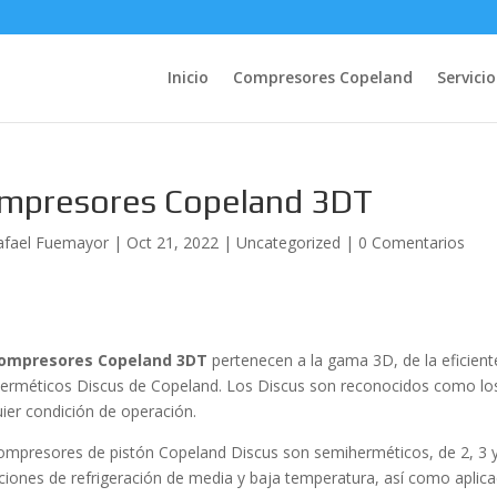
Inicio
Compresores Copeland
Servicio
mpresores Copeland 3DT
afael Fuemayor
|
Oct 21, 2022
|
Uncategorized
|
0 Comentarios
ompresores Copeland 3DT
pertenecen a la gama 3D, de la eficien
erméticos Discus de Copeland. Los Discus son reconocidos como lo
uier condición de operación.
ompresores de pistón Copeland Discus son semiherméticos, de 2, 3 y 8
aciones de refrigeración de media y baja temperatura, así como aplic