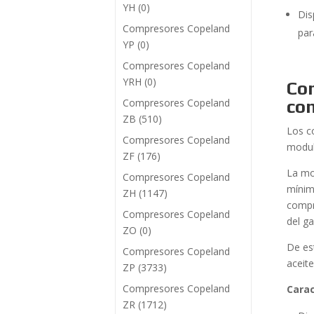
YH
(0)
Dis
Compresores Copeland
par
YP
(0)
Compresores Copeland
YRH
(0)
Co
Compresores Copeland
co
ZB
(510)
Los co
Compresores Copeland
modul
ZF
(176)
La mo
Compresores Copeland
mínim
ZH
(1147)
compr
Compresores Copeland
del g
ZO
(0)
De es
Compresores Copeland
aceit
ZP
(3733)
Compresores Copeland
Carac
ZR
(1712)