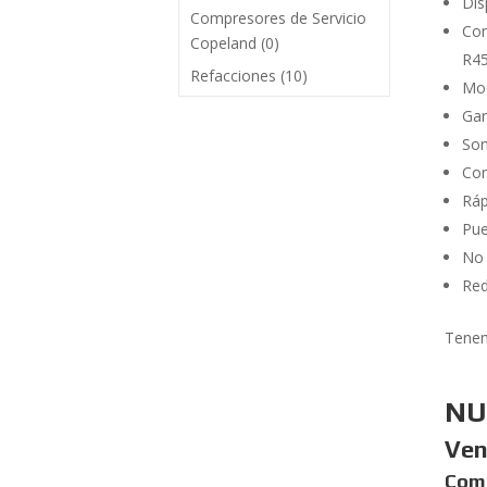
Dis
Compresores de Servicio
Com
Copeland
(0)
R4
Refacciones
(10)
Mod
Gar
Son
Con
Ráp
Pue
No 
Red
Tenem
NU
Ven
Comp