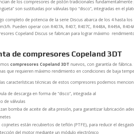
encian de los compresores de pistón tradicionales fundamentalmente p
ngüeta” son sustituidas por válvulas tipo “disco”, integradas en el plat
ngo completo de potencia de la serie Discus abarca de los 4 hasta los
 m3/h. Pueden operar con R407A, R407, R407C, R448A, R449A, R404A
esores Copeland Discus se fabrican para lograr máximo rendimiento 
nta de compresores Copeland 3DT
emos
compresores Copeland 3DT
nuevos, con garantía de fábrica
mas que requieren máximo rendimiento en condiciones de baja temper
 las características técnicas de estos compresores podemos mencion
vula de descarga en forma de “disco”, integrada al
to de válvulas
lizan bomba de aceite de alta presión, para garantizar lubricación ad
inetes
 cojinetes están recubiertos de teflón (PTFE), para reducir el desgas
tección del motor mediante un módulo electrónico