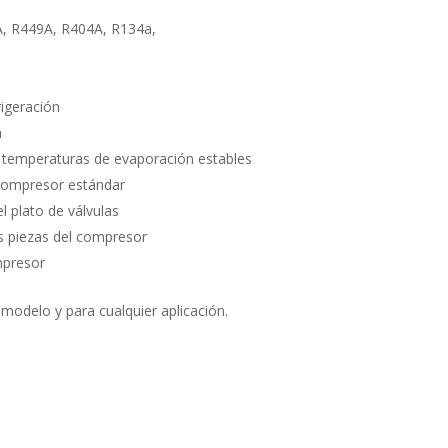
A, R449A, R404A, R134a,
rigeración
a
e temperaturas de evaporación estables
r compresor estándar
l plato de válvulas
as piezas del compresor
mpresor
modelo y para cualquier aplicación.