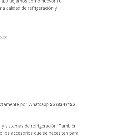
d. ¡Lo dejamos como nuevo! Tu
a calidad de refrigeración y
zas:
irectamente por Whatsapp
5573347155
y sistemas de refrigeración. También
o los accesorios que se necesiten para