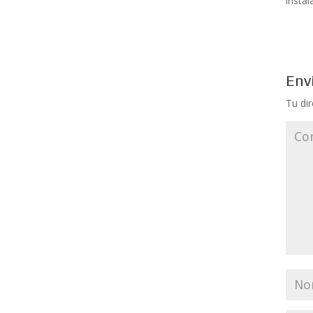
insta
Env
Tu di