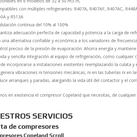
ponibles en 6 modelos de 32 a 50 m3 /h,
patibles con múltiples refrigerantes: R407A, R407AF, R407AC, R448
50A y R513A
ulación continua del 10% al 100%
antiza adecuación perfecta de capacidad y potencia a la carga de ref
 una alternativa confiable y económica a los variadores de frecuenci
trol preciso de la presión de evaporación: Ahorra energía y mantien
ida y sencilla Integración al equipo de refrigeración, como cualquie
de incorporarse a instalaciones existentes reemplazando la culata y e
genera vibraciones ni tensiones mecánicas, ni en las tuberías ni en l
uce arranques y paradas, alargando la vida útil del contactor y el co
os en existencia el compresor Copeland que necesitas, de cualquier 
ESTROS SERVICIOS
ta de compresores
resores Copeland Scroll