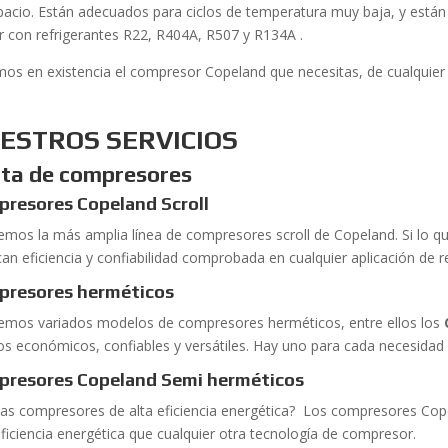
pacio. Están adecuados para ciclos de temperatura muy baja, y están 
r con refrigerantes R22, R404A, R507 y R134A .
os en existencia el compresor Copeland que necesitas, de cualquier 
ESTROS SERVICIOS
ta de compresores
resores Copeland Scroll
emos la más amplia línea de compresores scroll de Copeland. Si lo 
can eficiencia y confiabilidad comprobada en cualquier aplicación de r
presores herméticos
emos variados modelos de compresores herméticos, entre ellos los
os económicos, confiables y versátiles. Hay uno para cada necesidad 
presores Copeland Semi
herméticos
as compresores de alta eficiencia energética? Los compresores Cop
ficiencia energética que cualquier otra tecnología de compresor.