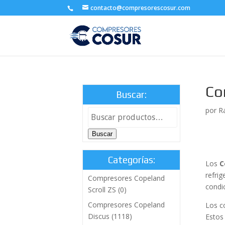
contacto@compresorescosur.com
Co
Buscar:
por
R
Buscar
Categorías:
Los
C
refri
Compresores Copeland
condi
Scroll ZS
(0)
Compresores Copeland
Los c
Discus
(1118)
Estos