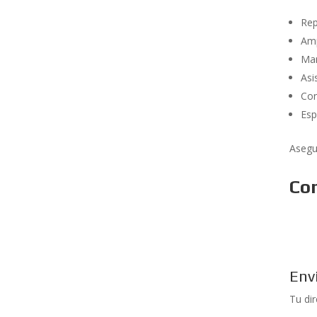
Rep
Amp
Man
Asi
Con
Esp
Asegu
Co
Env
Tu di