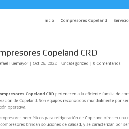
Inicio
Compresores Copeland
Servicio
mpresores Copeland CRD
afael Fuemayor
|
Oct 26, 2022
|
Uncategorized
|
0 Comentarios
ompresores Copeland CRD
pertenecen a la eficiente familia de c
geración de Copeland. Son equipos reconocidos mundialmente por ser 
ción operativa.
ompresores herméticos para refrigeración de Copeland ofrecen una r
 compresores brindan soluciones de calidad, y se caracterizan por ser