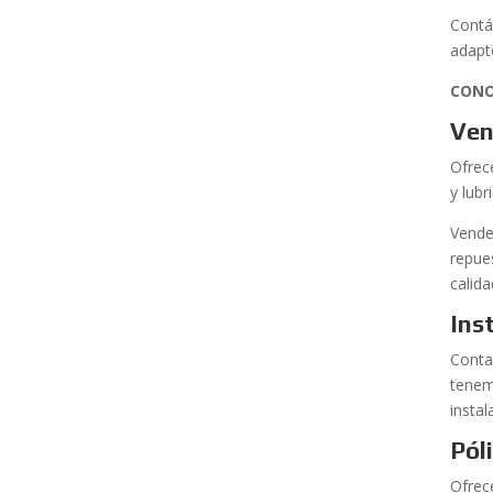
Contá
adapt
CONO
Ven
Ofrec
y lub
Vende
repue
calida
Ins
Conta
tenem
insta
Pól
Ofrec