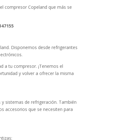
r el compresor Copeland que más se
347155
peland. Disponemos desde refrigerantes
lectrónicos.
dad a tu compresor. ¡Tenemos el
tunidad y volver a ofrecer la misma
y sistemas de refrigeración. También
os accesorios que se necesiten para
tizas: