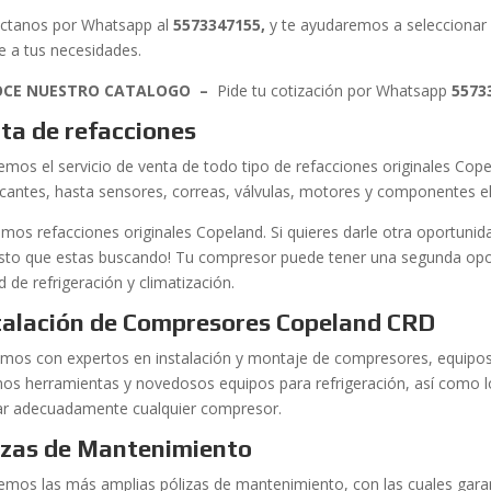
ctanos por Whatsapp al
5573347155
,
y te ayudaremos a selecciona
e a tus necesidades.
CE NUESTRO CATALOGO –
Pide tu cotización por Whatsapp
5573
ta de refacciones
emos el servicio de venta de todo tipo de refacciones originales Co
ricantes, hasta sensores, correas, válvulas, motores y componentes e
mos refacciones originales Copeland. Si quieres darle otra oportuni
sto que estas buscando! Tu compresor puede tener una segunda opor
d de refrigeración y climatización.
talación de Compresores Copeland CRD
mos con expertos en instalación y montaje de compresores, equipos 
os herramientas y novedosos equipos para refrigeración, así como l
lar adecuadamente cualquier compresor.
izas de Mantenimiento
emos las más amplias pólizas de mantenimiento, con las cuales garan