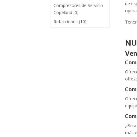
de es
Compresores de Servicio
opera
Copeland
(0)
Refacciones
(10)
Tenem
NU
Ven
Comp
Ofrec
ofrez
Com
Ofrec
equip
Com
¿Busc
más e