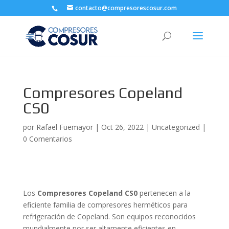
contacto@compresorescosur.com
Compresores Copeland
CS0
por
Rafael Fuemayor
|
Oct 26, 2022
|
Uncategorized
|
0 Comentarios
Los
Compresores Copeland CS0
pertenecen a la
eficiente familia de compresores herméticos para
refrigeración de Copeland. Son equipos reconocidos
mundialmente por ser altamente eficientes en