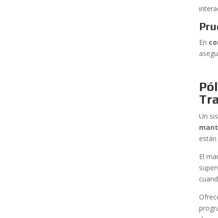
inter
Pru
En
co
asegu
Pó
Tr
Un si
mant
están
El ma
super
cuand
Ofrec
progr