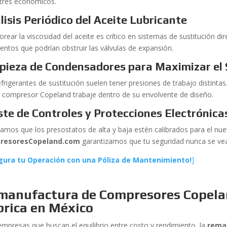
tres económicos.
lisis Periódico del Aceite Lubricante
rear la viscosidad del aceite es crítico en sistemas de sustitución d
entos que podrían obstruir las válvulas de expansión.
pieza de Condensadores para Maximizar el
frigerantes de sustitución suelen tener presiones de trabajo distinta
l compresor Copeland trabaje dentro de su envolvente de diseño.
ste de Controles y Protecciones Electrónica
icamos que los presostatos de alta y baja estén calibrados para el nu
resoresCopeland.com
garantizamos que tu seguridad nunca se v
gura tu Operación con una Póliza de Mantenimiento!
]
manufactura de Compresores Copelan
brica en México
empresas que buscan el equilibrio entre costo y rendimiento, la
rema