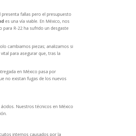
l presenta fallas pero el presupuesto
nd
es una vía viable. En México, nos
o para R-22 ha sufrido un desgaste
olo cambiamos piezas; analizamos si
vital para asegurar que, tras la
ntregada en México pasa por
ue no existan fugas de los nuevos
s
 ácidos. Nuestros técnicos en México
ión.
rcuitos internos causados por la