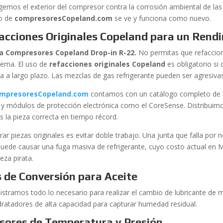
gemos el exterior del compresor contra la corrosión ambiental de las
o de
compresoresCopeland.com
se ve y funciona como nuevo.
acciones Originales Copeland para un Rend
a Compresores Copeland Drop-in R-22.
No permitas que refaccio
stema. El uso de
refacciones originales Copeland
es obligatorio si
sa a largo plazo. Las mezclas de gas refrigerante pueden ser agresiva
mpresoresCopeland.com
contamos con un catálogo completo de ki
s y módulos de protección electrónica como el CoreSense. Distribui
s la pieza correcta en tiempo récord.
ar piezas originales es evitar doble trabajo. Una junta que falla por 
uede causar una fuga masiva de refrigerante, cuyo costo actual en 
eza pirata.
s de Conversión para Aceite
istramos todo lo necesario para realizar el cambio de lubricante de m
dratadores de alta capacidad para capturar humedad residual.
sores de Temperatura y Presión