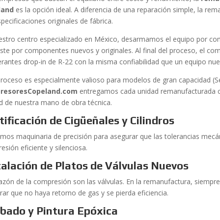
land
es la opción ideal. A diferencia de una reparación simple, la rem
pecificaciones originales de fábrica.
estro centro especializado en México, desarmamos el equipo por com
ste por componentes nuevos y originales. Al final del proceso, el com
gerantes drop-in de R-22 con la misma confiabilidad que un equipo nue
proceso es especialmente valioso para modelos de gran capacidad (S
resoresCopeland.com
entregamos cada unidad remanufacturada con
ad de nuestra mano de obra técnica.
tificación de Cigüeñales y Cilindros
zamos maquinaria de precisión para asegurar que las tolerancias mecá
sión eficiente y silenciosa.
talación de Platos de Válvulas Nuevos
razón de la compresión son las válvulas. En la remanufactura, siempr
rar que no haya retorno de gas y se pierda eficiencia.
bado y Pintura Epóxica