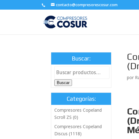
contacto@compresorescosur.com
Co
Buscar:
(D
por
R
Buscar
Categorías:
Co
Compresores Copeland
Scroll ZS
(0)
(D
Compresores Copeland
Mé
Discus
(1118)