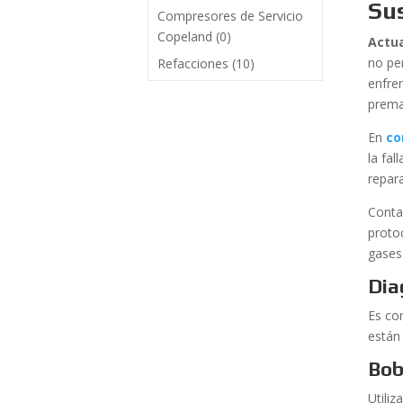
Sus
Compresores de Servicio
Copeland
(0)
Actu
no per
Refacciones
(10)
enfre
prema
En
co
la fal
repar
Conta
proto
gases 
Dia
Es co
están
Bob
Utiliz