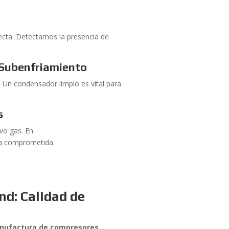
irecta. Detectamos la presencia de
 Subenfriamiento
s. Un condensador limpio es vital para
s
evo gas. En
ea comprometida.
d: Calidad de
nufactura de compresores