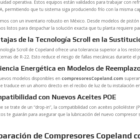
nuidad operativa. Estos equipos están validados para trabajar con re
A, permitiendo que tu sistema siga produciendo frío con la misma ca
mos con un inventario robusto en México. Desde modelos de pistón h
os listos para despachar la solución exacta que tu planta requiere par
tajas de la Tecnología Scroll en la Sustituc
cnología Scroll de Copeland ofrece una tolerancia superior a los rest
stemas de R-22. Esto reduce el riesgo de fallas mecánicas durante el 
ciencia Energética en Modelos de Reemplaz
uevos modelos disponibles en
compresoresCopeland.com
superan 
e traduce en un ahorro directo en el recibo de luz de tu instalación e
patibilidad con Nuevos Aceites POE
e se trate de un “drop-in”, la compatibilidad con aceites polioléster
tos te guiarán para asegurar que la lubricación del nuevo compresor 
paración de Compresores Copeland c