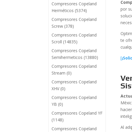
Comp
Compresores Copeland
por s
Herméticos
(5374)
soluci
Compresores Copeland
neces
Screw
(378)
Optim
Compresores Copeland
te of
Scroll
(14835)
cualq
Compresores Copeland
Semihermeticos
(13880)
[
¡Sol
Compresores Copeland
Stream
(0)
Ve
Compresores Copeland
Si
XHV
(0)
Actua
Compresores Copeland
Méxic
YB
(0)
hacie
Compresores Copeland YF
intel
(1148)
Al ad
Compresores Copeland