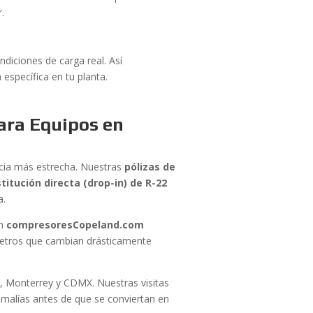
.
iciones de carga real. Así
específica en tu planta.
ara Equipos en
ncia más estrecha. Nuestras
pólizas de
itución directa (drop-in) de R-22
a.
En
compresoresCopeland.com
metros que cambian drásticamente
, Monterrey y CDMX. Nuestras visitas
omalías antes de que se conviertan en