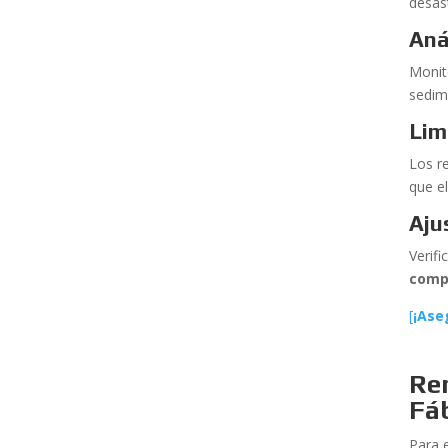
desas
Aná
Monito
sedim
Lim
Los re
que e
Aju
Verif
comp
[
¡Ase
Re
Fá
Para 