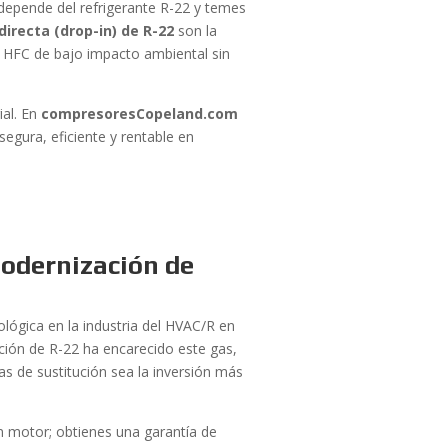
depende del refrigerante R-22 y temes
irecta (drop-in) de R-22
son la
es HFC de bajo impacto ambiental sin
ial. En
compresoresCopeland.com
egura, eficiente y rentable en
odernización de
ológica en la industria del HVAC/R en
ación de R-22 ha encarecido este gas,
s de sustitución sea la inversión más
n motor; obtienes una garantía de