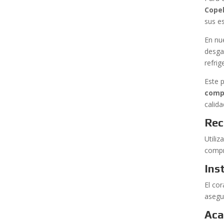
Cope
sus es
En nu
desga
refri
Este 
comp
calid
Rec
Utili
compre
Ins
El co
asegu
Aca