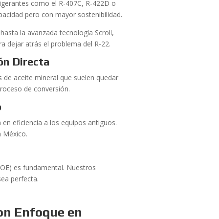
frigerantes como el R-407C, R-422D o
pacidad pero con mayor sostenibilidad.
asta la avanzada tecnología Scroll,
a dejar atrás el problema del R-22.
ión Directa
os de aceite mineral que suelen quedar
proceso de conversión.
o
en eficiencia a los equipos antiguos.
n México.
 (POE) es fundamental. Nuestros
sea perfecta.
on Enfoque en