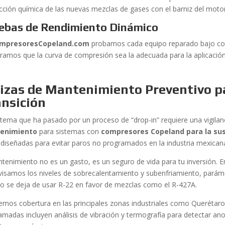
acción química de las nuevas mezclas de gases con el barniz del motor
ebas de Rendimiento Dinámico
mpresoresCopeland.com
probamos cada equipo reparado bajo cond
ramos que la curva de compresión sea la adecuada para la aplicación 
lizas de Mantenimiento Preventivo p
ansición
stema que ha pasado por un proceso de “drop-in” requiere una vigila
enimiento
para sistemas con
compresores Copeland para la sust
 diseñadas para evitar paros no programados en la industria mexican
ntenimiento no es un gasto, es un seguro de vida para tu inversión. 
visamos los niveles de sobrecalentamiento y subenfriamiento, pará
o se deja de usar R-22 en favor de mezclas como el R-427A.
emos cobertura en las principales zonas industriales como Querétaro
amadas incluyen análisis de vibración y termografía para detectar an