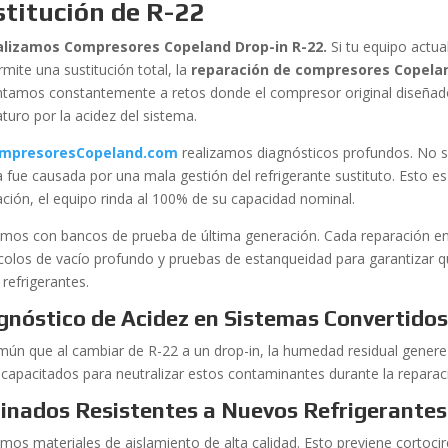
titución de R-22
alizamos Compresores Copeland Drop-in R-22.
Si tu equipo actua
mite una sustitución total, la
reparación de compresores Copela
ntamos constantemente a retos donde el compresor original diseñad
turo por la acidez del sistema.
mpresoresCopeland.com
realizamos diagnósticos profundos. No s
la fue causada por una mala gestión del refrigerante sustituto. Esto es 
ación, el equipo rinda al 100% de su capacidad nominal.
mos con bancos de prueba de última generación. Cada reparación e
colos de vacío profundo y pruebas de estanqueidad para garantizar q
refrigerantes.
gnóstico de Acidez en Sistemas Convertido
mún que al cambiar de R-22 a un drop-in, la humedad residual genere
 capacitados para neutralizar estos contaminantes durante la reparac
inados Resistentes a Nuevos Refrigerantes
amos materiales de aislamiento de alta calidad. Esto previene cortoci