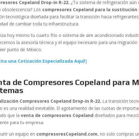
resores Copeland Drop-in R-22.
¿Tu sistema de refrigeración aún 
u obsolescencia? Los
compresores Copeland para la sustitución d
ón tecnológica diseñada para facilitar la transición hacia refrigerant
idad de cambiar toda tu infraestructura.
iza hoy mismo tu cuarto frío o sistema de aire acondicionado industr
recemos la asesoría técnica y el equipo necesario para una migración s
uier punto de México.
icita una Cotización Especializada Aquí!
]
nta de Compresores Copeland para M
stemas
lización Compresores Copeland Drop-in R-22.
La transición tecn
o es una realidad inevitable. El agotamiento de las cuotas de import
ndo que la
venta de compresores Copeland
diseñados para mezcla
igente para tu empresa.
quirir un equipo en
compresoresCopeland.com
, no solo compras u