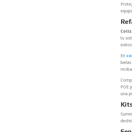
Prote
equip
Ref
Cotiz
tu si
exito
En
co
biela
reciba
Compr
POE p
una pi
Kit
Sumin
deshi
Sen