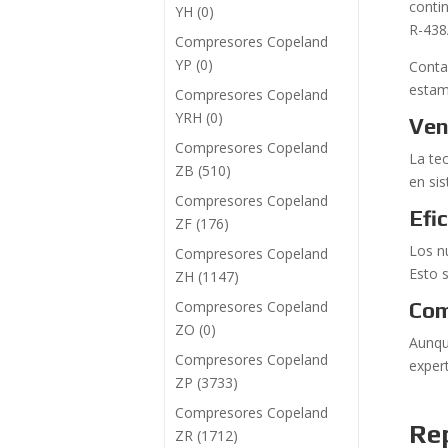
conti
YH
(0)
R-438
Compresores Copeland
YP
(0)
Conta
estam
Compresores Copeland
YRH
(0)
Ven
Compresores Copeland
La te
ZB
(510)
en si
Compresores Copeland
Efi
ZF
(176)
Los n
Compresores Copeland
Esto s
ZH
(1147)
Compresores Copeland
Com
ZO
(0)
Aunqu
Compresores Copeland
exper
ZP
(3733)
Compresores Copeland
Re
ZR
(1712)