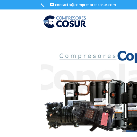
contacto@compresorescosur.com