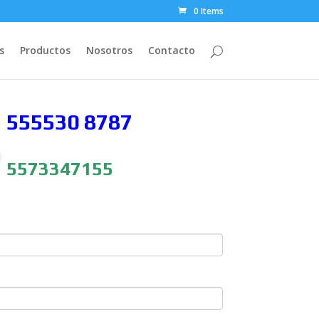
0 Items
s
Productos
Nosotros
Contacto
 555530
8787
5573347155