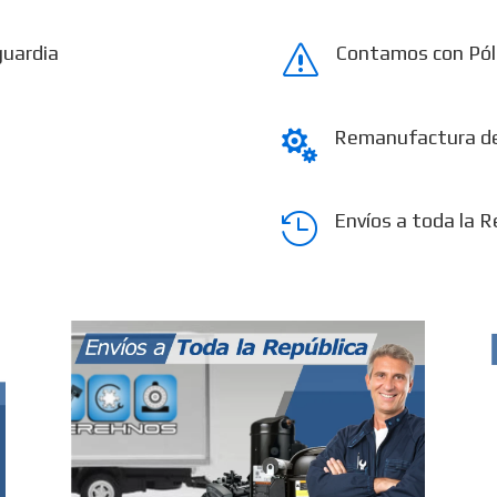
guardia
Contamos con Pól
s
Remanufactura d

Envíos a toda la R
