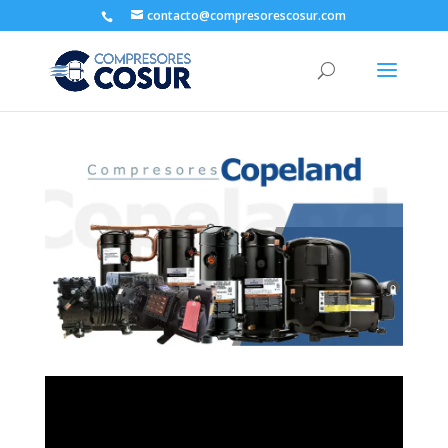
contacto@compresorescosur.com