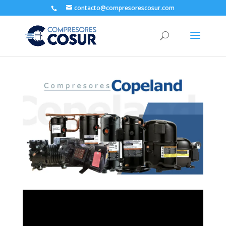
contacto@compresorescosur.com