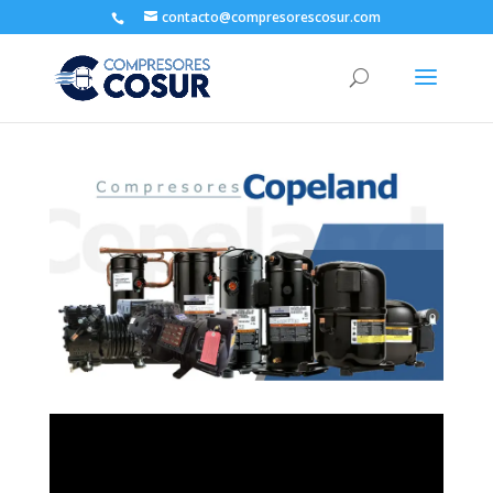
contacto@compresorescosur.com