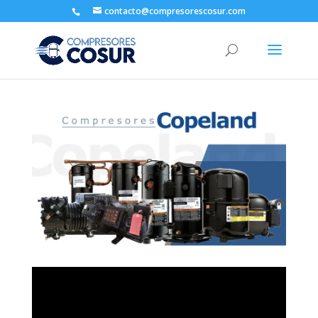
contacto@compresorescosur.com