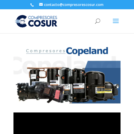
contacto@compresorescosur.com