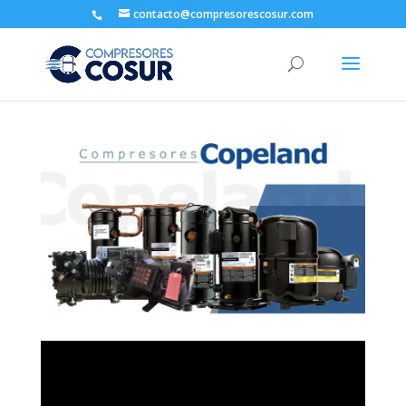
contacto@compresorescosur.com