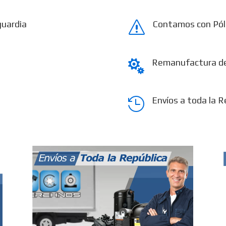
guardia
Contamos con Pól
s
Remanufactura d

Envíos a toda la R
