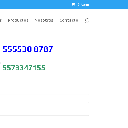
0 Items
s
Productos
Nosotros
Contacto
 555530
8787
5573347155