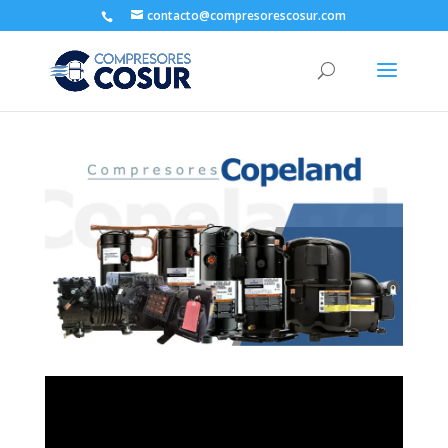
contacto@compresorescosur.com