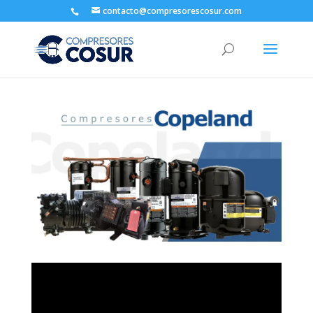
contacto@compresorescosur.com