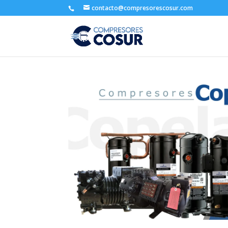
contacto@compresorescosur.com