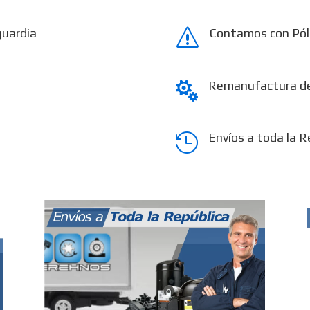
guardia
Contamos con Pól
s
Remanufactura d

Envíos a toda la R
