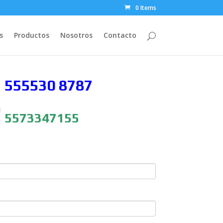
0 Items
s
Productos
Nosotros
Contacto
 555530
8787
5573347155