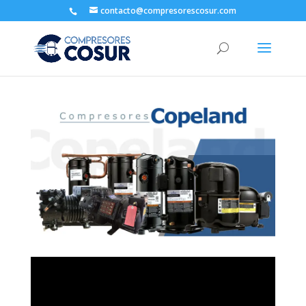
contacto@compresorescosur.com