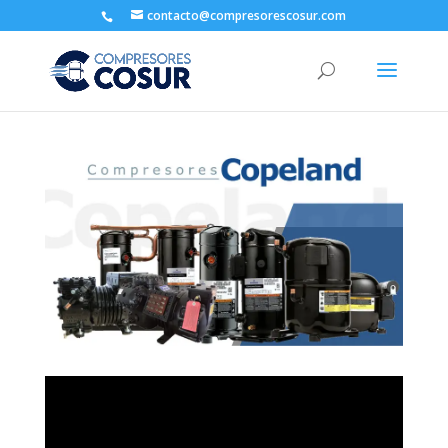
contacto@compresorescosur.com