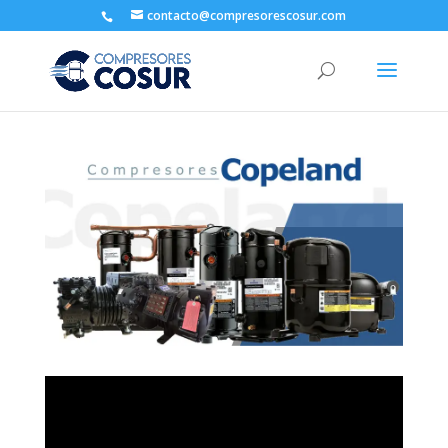
contacto@compresorescosur.com