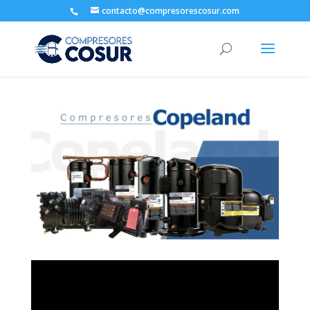
contacto@compresorescosur.com