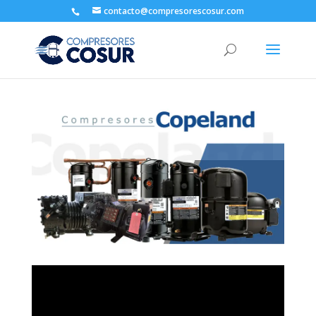
contacto@compresorescosur.com