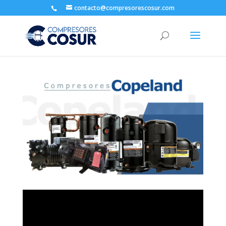
contacto@compresorescosur.com