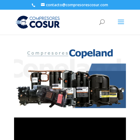
contacto@compresorescosur.com