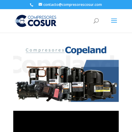
contacto@compresorescosur.com