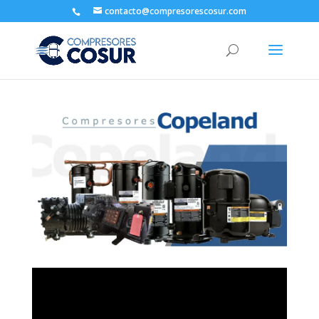
contacto@compresorescosur.com