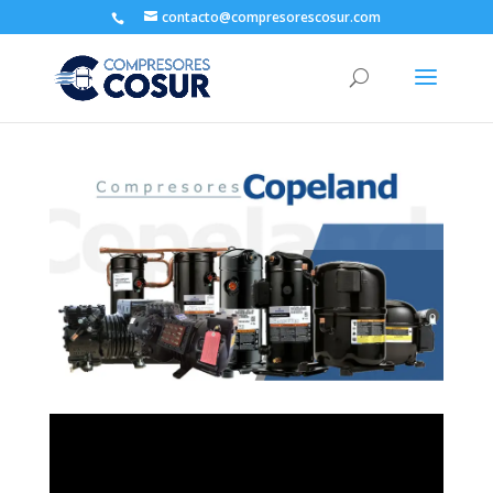
contacto@compresorescosur.com