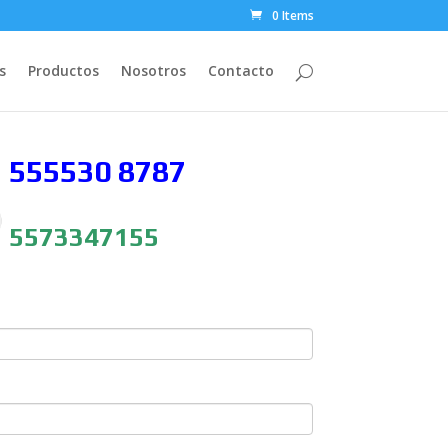
0 Items
s
Productos
Nosotros
Contacto
 555530
8787
5573347155