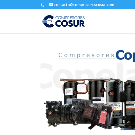
contacto@compresorescosur.com