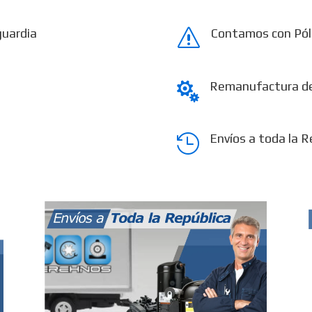
guardia
Contamos con Pól
s
Remanufactura d

Envíos a toda la R
