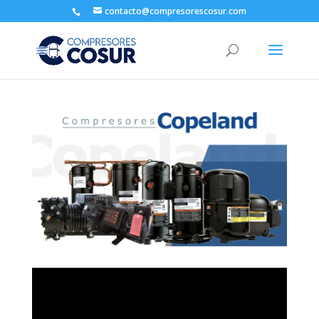
contacto@compresorescosur.com