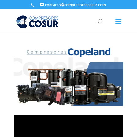
contacto@compresorescosur.com