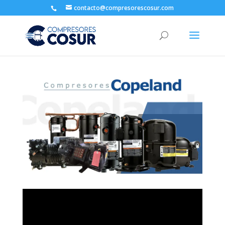
contacto@compresorescosur.com