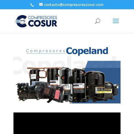
contacto@compresorescosur.com