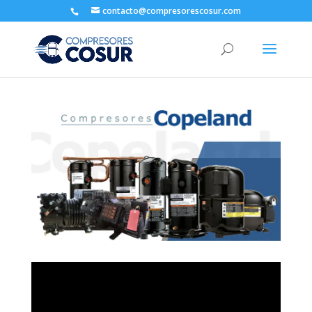
contacto@compresorescosur.com