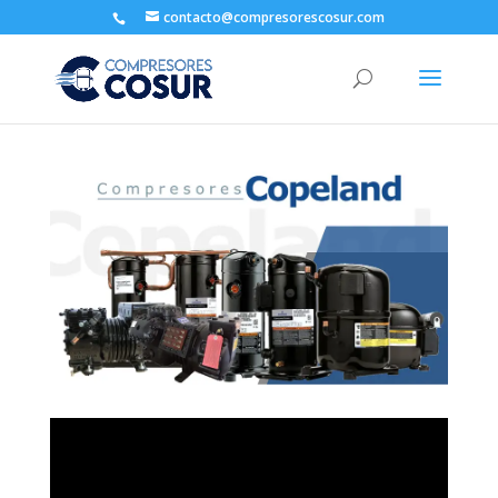
contacto@compresorescosur.com