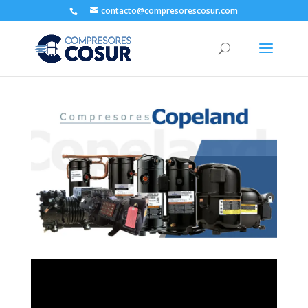
contacto@compresorescosur.com