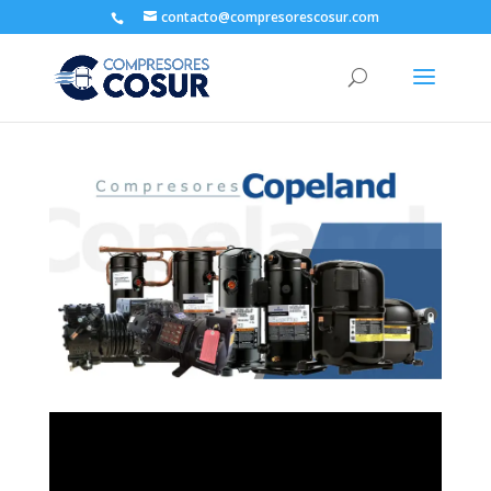
contacto@compresorescosur.com