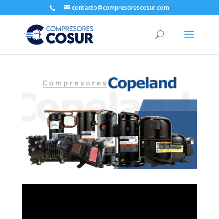
contacto@compresorescosur.com