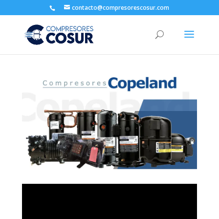
contacto@compresorescosur.com