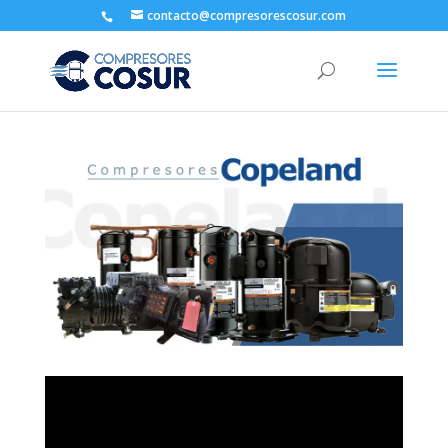
contacto@compresorescosur.com