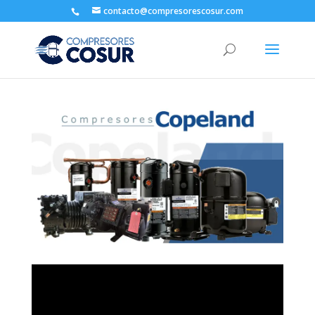
contacto@compresorescosur.com