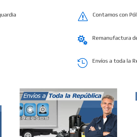
guardia
Contamos con Pól
s
Remanufactura d

Envíos a toda la R
