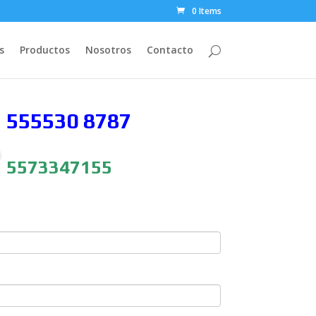
0 Items
s
Productos
Nosotros
Contacto
 555530
8787
5573347155