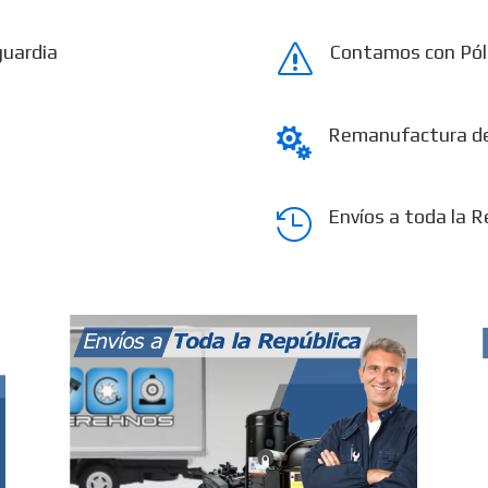
guardia
Contamos con Pól
s
Remanufactura d

Envíos a toda la R
