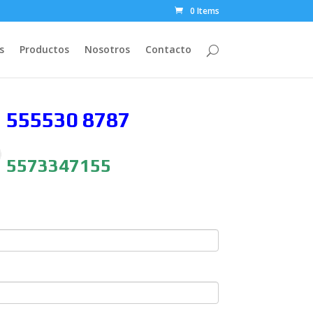
0 Items
s
Productos
Nosotros
Contacto
 555530
8787
5573347155