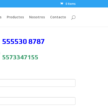
0 Items
s
Productos
Nosotros
Contacto
 555530
8787
5573347155