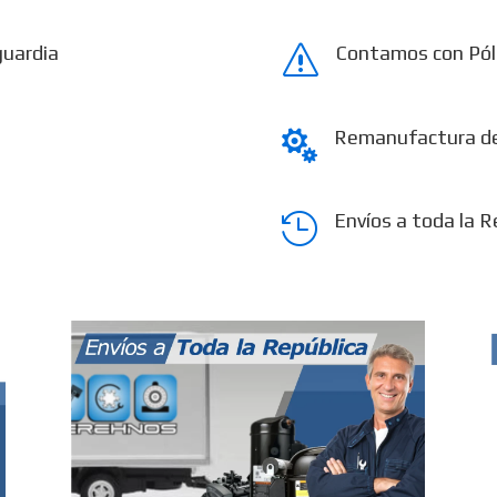
guardia
Contamos con Pól
s
Remanufactura d

Envíos a toda la R
