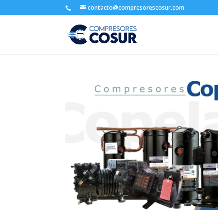
contacto@compresorescosur.com