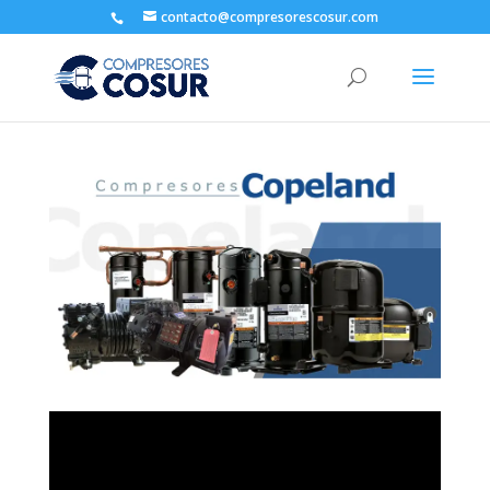
contacto@compresorescosur.com