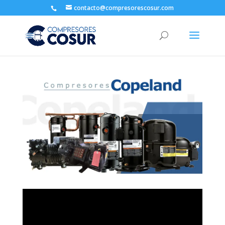
contacto@compresorescosur.com