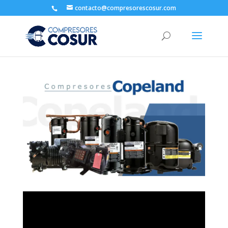
contacto@compresorescosur.com