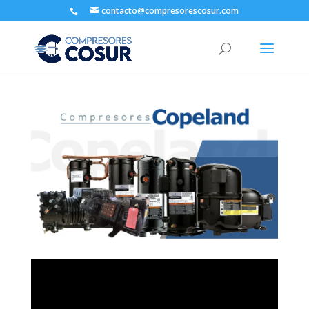
contacto@compresorescosur.com