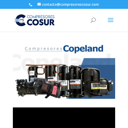
contacto@compresorescosur.com