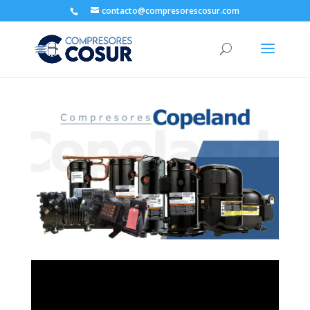
contacto@compresorescosur.com