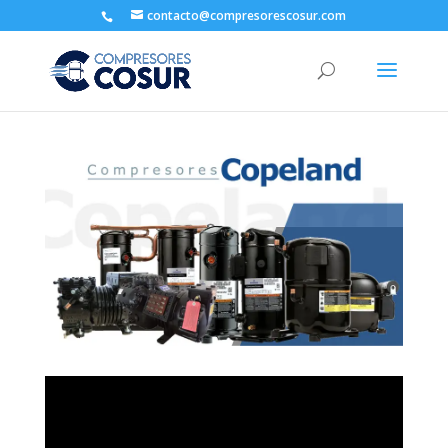
contacto@compresorescosur.com