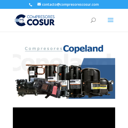
contacto@compresorescosur.com