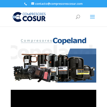
contacto@compresorescosur.com